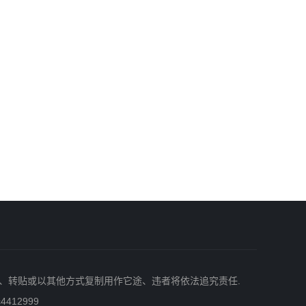
、转贴或以其他方式复制用作它途、违者将依法追究责任.
412999