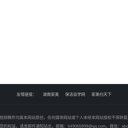
友情链接：
湖南家美
保洁自学网
家美扫天下
视频稿件均属本网站原创，任何媒体网站或个人未经本网站授权不得转载
的权益，请发邮件通知站长，邮箱：649065899@qq.com，微信：abc4